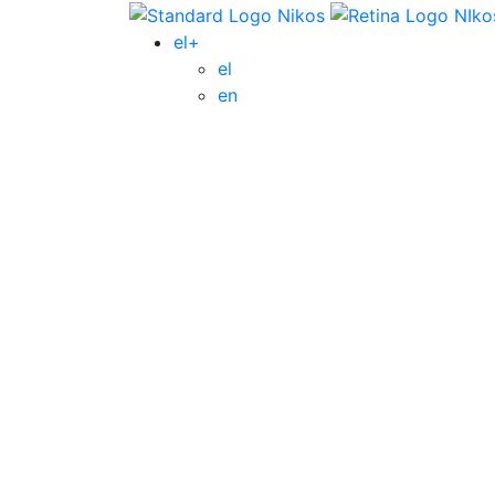
el+
el
en