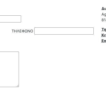
ς
Δι
Ag
81
Τ
ΤΗΛΕΦΩΝΟ
Κι
Em